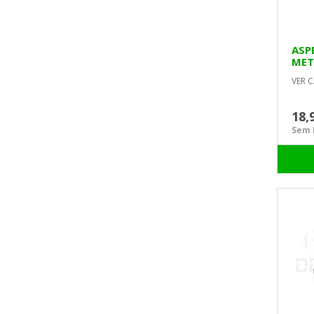
ASP
MET
C/E
VER C
18,
Sem I