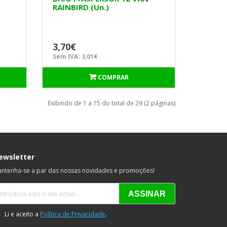
RAINBIRD (Un.)
3,70€
Sem IVA: 3,01€
COMPRAR
Exibindo de 1 a 15 do total de 29 (2 páginas)
ewsletter
ntenha-se a par das nossas novidades e promoções!