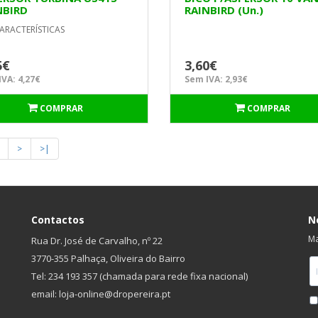
NBIRD
RAINBIRD (Un.)
ARACTERÍSTICAS
5€
3,60€
VA: 4,27€
Sem IVA: 2,93€
COMPRAR
COMPRAR
>
>|
Contactos
N
Ma
Rua Dr. José de Carvalho, nº 22
3770-355 Palhaça, Oliveira do Bairro
Tel: 234 193 357 (chamada para rede fixa nacional)
email: loja-online@dropereira.pt