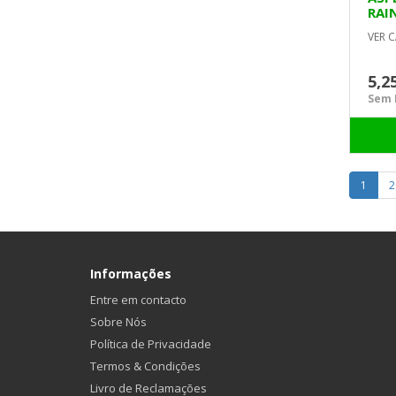
RAI
VER C
5,2
Sem I
1
2
Informações
Entre em contacto
Sobre Nós
Política de Privacidade
Termos & Condições
Livro de Reclamações