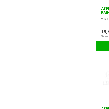
ASP
RAI
VER C
19,
Sem I
ASP