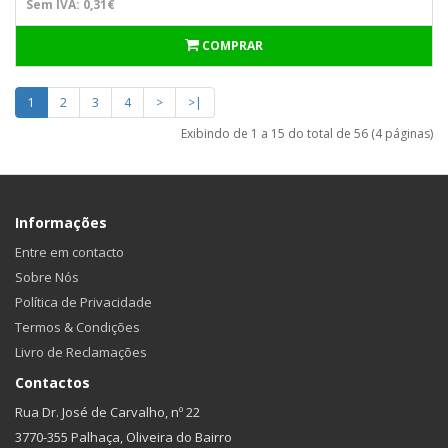
Sem IVA: 0,31€
COMPRAR
1
2
3
4
>
>|
Exibindo de 1 a 15 do total de 56 (4 páginas)
Informações
Entre em contacto
Sobre Nós
Política de Privacidade
Termos & Condições
Livro de Reclamações
Contactos
Rua Dr. José de Carvalho, nº 22
3770-355 Palhaça, Oliveira do Bairro