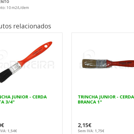
ENTO
to: 10 m2/L/dem
tos relacionados
NCHA JUNIOR - CERDA
TRINCHA JUNIOR - CERDA
A 3/4"
BRANCA 1"
0€
2,15€
VA: 1,54€
Sem IVA: 1,75€