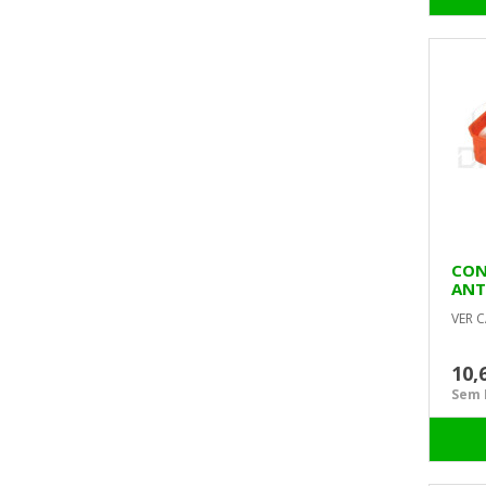
CON
ANT
UNI
VER C
10,
Sem I