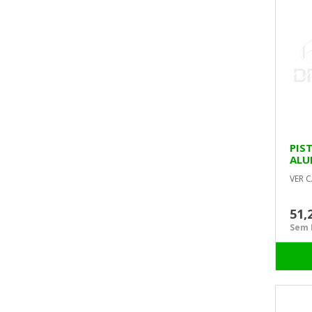
PIS
ALU
MAC
VER C
51,
Sem I