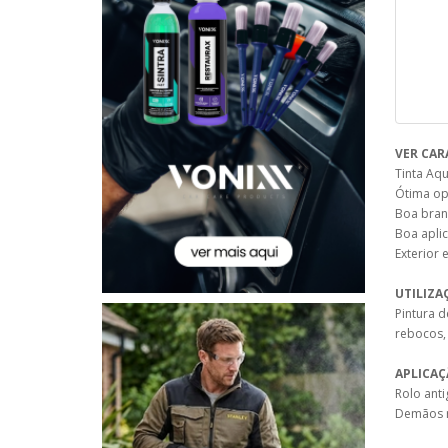
VER CAR
Tinta Aqu
Ótima op
Boa bran
Boa aplic
Exterior e
UTILIZA
Pintura d
rebocos, 
APLICA
Rolo antig
Demãos 