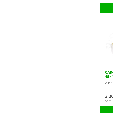
CAR
45x
PAR
VER C
3,2
Sem I