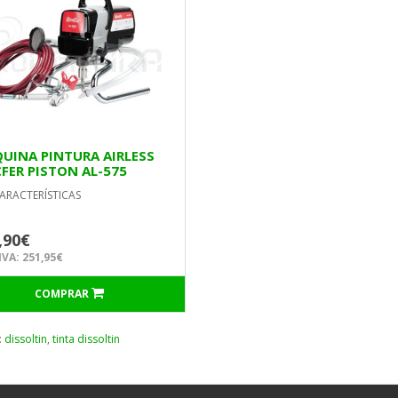
UINA PINTURA AIRLESS
FER PISTON AL-575
ARACTERÍSTICAS
,90€
VA: 251,95€
COMPRAR
:
dissoltin
,
tinta dissoltin