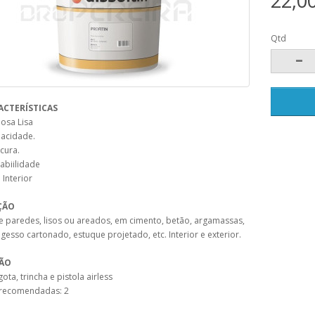
22,0
Qtd
ACTERÍSTICAS
osa Lisa
acidade.
cura.
abiilidade
 Interior
ÇÃO
e paredes, lisos ou areados, em cimento, betão, argamassas,
gesso cartonado, estuque projetado, etc. Interior e exterior.
ÇÃO
ota, trincha e pistola airless
recomendadas: 2