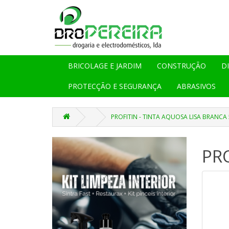
BRICOLAGE E JARDIM
CONSTRUÇÃO
D
PROTECÇÃO E SEGURANÇA
ABRASIVOS
PROFITIN - TINTA AQUOSA LISA BRANCA 
PRO