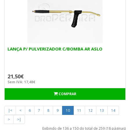
LANÇA P/ PULVERIZADOR C/BOMBA AR ASLO
21,50€
Sem IVA: 17,48€
COMPRAR
|<
<
6
7
8
9
10
11
12
13
14
>
>|
Exibindo de 136 a 150 do total de 259 (18 páginas)