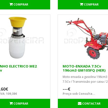
COMPRAR
COMPRAR
NHO ELECTRICO ME2
MOTO-ENXADA 7.5Cv
Cv
196cm3 GM105FQ (HER)
TORKE
Moto-enxada a gasolina 196cm3 
7.5Cv / Transmissão por caixa / 2
Velocidades + 1 para trás / Nº de .
,60€
---€
VA: 109,38€
Preço sob Consulta...
COMPRAR
CONTACTAR