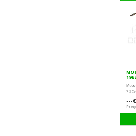
MOT
196
TOR
Moto-
7.5Cv
Veloci
---€
Preço