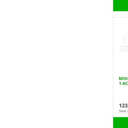
MOI
1.6
123
Sem I