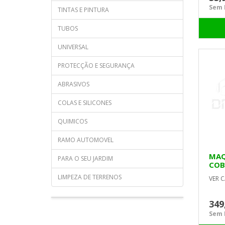
Sem I
TINTAS E PINTURA
TUBOS
UNIVERSAL
PROTECÇÃO E SEGURANÇA
ABRASIVOS
COLAS E SILICONES
QUIMICOS
RAMO AUTOMOVEL
MAQ
PARA O SEU JARDIM
COB
LIMPEZA DE TERRENOS
VER C
349
Sem I