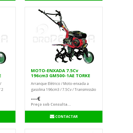
MOTO-ENXADA 7.5Cv
E
196cm3 GM500-1AE TORKE
/
Arranque Elétrico / Moto-enxada a
 2
gasolina 196cm3 / 7.5Cv / Transmissão
por correia / 2 Velocidades ...
---€
Preço sob Consulta...
CONTACTAR