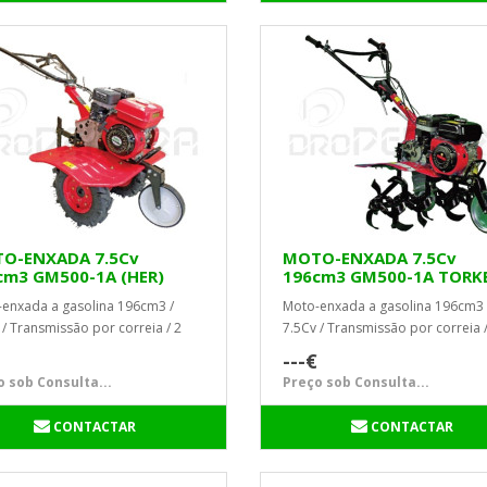
O-ENXADA 7.5Cv
MOTO-ENXADA 7.5Cv
cm3 GM500-1A (HER)
196cm3 GM500-1A TORK
KE
enxada a gasolina 196cm3 /
Moto-enxada a gasolina 196cm3 
 / Transmissão por correia / 2
7.5Cv / Transmissão por correia /
dades + 1 para trás / Nº d...
Velocidades + 1 para trás / Nº d...
---€
 sob Consulta...
Preço sob Consulta...
CONTACTAR
CONTACTAR