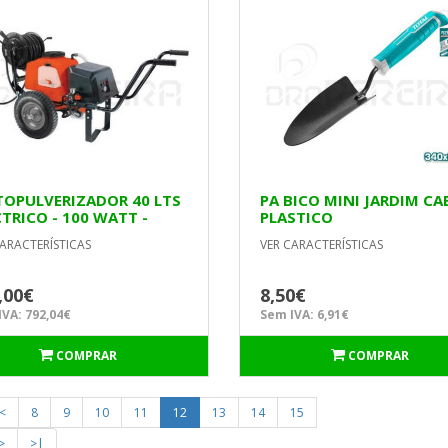
OPULVERIZADOR 40 LTS
PA BICO MINI JARDIM CA
CTRICO - 100 WATT -
PLASTICO
ERIA - ENROLADOR 35
ARACTERÍSTICAS
VER CARACTERÍSTICAS
S
,00€
8,50€
VA: 792,04€
Sem IVA: 6,91€
COMPRAR
COMPRAR
<
8
9
10
11
12
13
14
15
>
>|