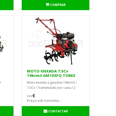
COMPRAR
MOTO-ENXADA 7.5Cv
196cm3 GM105FQ TORKE
/
Moto-enxada a gasolina 196cm3 /
7.5Cv / Transmissão por caixa / 2
..
Velocidades + 1 para trás / Nº de ...
---€
Preço sob Consulta...
CONTACTAR